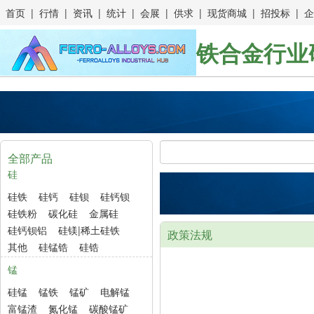
首页
|
行情
|
资讯
|
统计
|
会展
|
供求
|
现货商城
|
招投标
|
企
铁合金行业
全部产品
硅
硅铁
硅钙
硅钡
硅钙钡
硅铁粉
碳化硅
金属硅
硅钙钡铝
硅镁|稀土硅铁
政策法规
其他
硅锰锆
硅锆
锰
硅锰
锰铁
锰矿
电解锰
富锰渣
氮化锰
碳酸锰矿