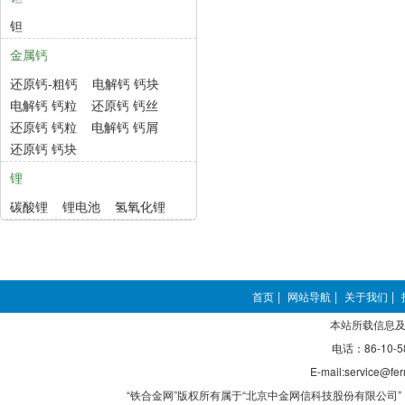
钽
金属钙
还原钙-粗钙
电解钙 钙块
电解钙 钙粒
还原钙 钙丝
还原钙 钙粒
电解钙 钙屑
还原钙 钙块
锂
碳酸锂
锂电池
氢氧化锂
首页
|
网站导航
|
关于我们
|
本站所载信息及
电话：86-10-5
E-mail:service@fer
“铁合金网”版权所有属于“北京中金网信科技股份有限公司” 