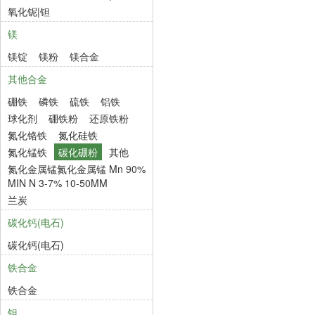
氧化铌|钽
镁
镁锭
镁粉
镁合金
其他合金
硼铁
磷铁
硫铁
铝铁
球化剂
硼铁粉
还原铁粉
氮化铬铁
氮化硅铁
氮化锰铁
碳化硼粉
其他
氮化金属锰氮化金属锰 Mn 90%
MIN N 3-7% 10-50MM
兰炭
碳化钙(电石)
碳化钙(电石)
铁合金
铁合金
钽