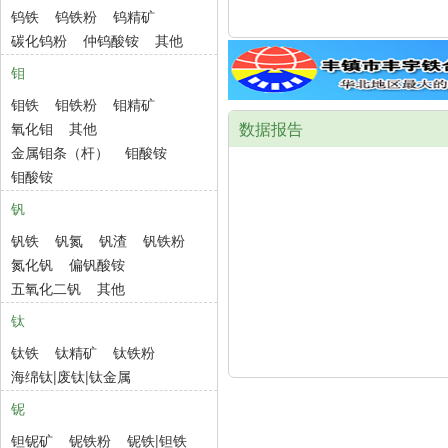
钨铁
钨铁粉
钨精矿
碳化钨粉
仲钨酸铵
其他
钼
钼铁
钼铁粉
钼精矿
数据报告
氧化钼
其他
金属钼条（杆）
钼酸铵
钼酸铵
钒
钒铁
钒氮
钒渣
钒铁粉
氮化钒
偏钒酸铵
五氧化二钒
其他
钛
钛铁
钛精矿
钛铁粉
海绵钛|废钛|钛金属
铌
钽铌矿
铌铁粉
铌铁|钽铁