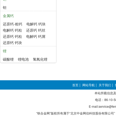
钽
金属钙
还原钙-粗钙
电解钙 钙块
电解钙 钙粒
还原钙 钙丝
还原钙 钙粒
电解钙 钙屑
还原钙 钙块
锂
碳酸锂
锂电池
氢氧化锂
首页
|
网站导航
|
关于我们
|
本站所载信息及
电话：86-10-5
E-mail:service@fer
“铁合金网”版权所有属于“北京中金网信科技股份有限公司” 