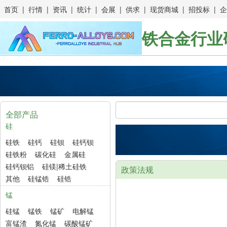
首页
|
行情
|
资讯
|
统计
|
会展
|
供求
|
现货商城
|
招投标
|
企
铁合金行业
全部产品
硅
硅铁
硅钙
硅钡
硅钙钡
硅铁粉
碳化硅
金属硅
硅钙钡铝
硅镁|稀土硅铁
政策法规
其他
硅锰锆
硅锆
锰
硅锰
锰铁
锰矿
电解锰
富锰渣
氮化锰
碳酸锰矿