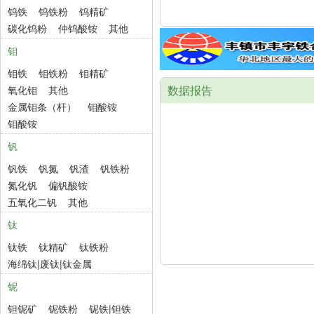
钨铁
钨铁粉
钨精矿
碳化钨粉
仲钨酸铵
其他
钼
钼铁
钼铁粉
钼精矿
数据报告
氧化钼
其他
金属钼条（杆）
钼酸铵
钼酸铵
钒
钒铁
钒氮
钒渣
钒铁粉
氮化钒
偏钒酸铵
五氧化二钒
其他
钛
钛铁
钛精矿
钛铁粉
海绵钛|废钛|钛金属
铌
钽铌矿
铌铁粉
铌铁|钽铁