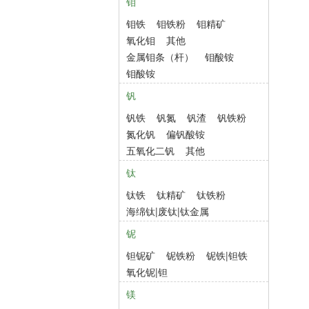
钼
钼铁
钼铁粉
钼精矿
氧化钼
其他
金属钼条（杆）
钼酸铵
钼酸铵
钒
钒铁
钒氮
钒渣
钒铁粉
氮化钒
偏钒酸铵
五氧化二钒
其他
钛
钛铁
钛精矿
钛铁粉
海绵钛|废钛|钛金属
铌
钽铌矿
铌铁粉
铌铁|钽铁
氧化铌|钽
镁