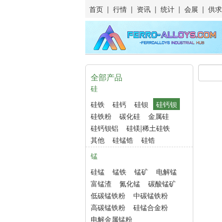
首页
|
行情
|
资讯
|
统计
|
会展
|
供求
全部产品
硅
硅铁
硅钙
硅钡
硅钙钡
硅铁粉
碳化硅
金属硅
硅钙钡铝
硅镁|稀土硅铁
其他
硅锰锆
硅锆
锰
硅锰
锰铁
锰矿
电解锰
富锰渣
氮化锰
碳酸锰矿
低碳锰铁粉
中碳锰铁粉
高碳锰铁粉
硅锰合金粉
电解金属锰粉