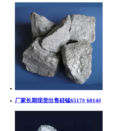
厂家长期现货出售硅锰6517# 6014#