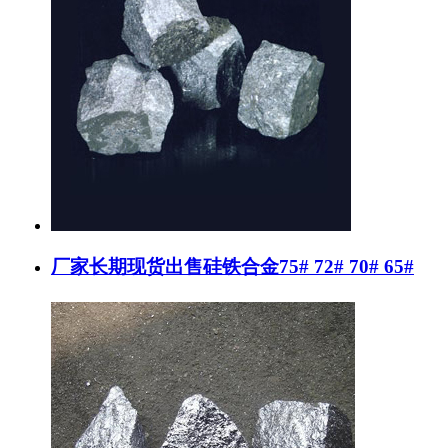
厂家长期现货出售硅铁合金75# 72# 70# 65#