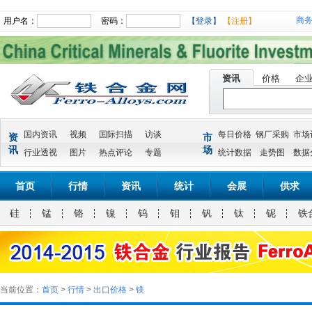
商
用户名：
密码：
【登录】
【注册】
资讯
价格
企
国内资讯
视频
国际扫描
访谈
每日价格
钢厂采购
市场
资
市
讯
场
行业透视
图片
热点评论
专题
统计数据
走势图
数据
首页
行情
资讯
统计
会展
供求
硅
锰
铬
镍
钨
钼
钒
钛
铌
铁
当前位置：
首页
>
行情
>
出口价格
>
镁