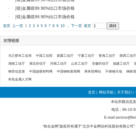
·
[
镁
]
金属镁99.90%出口市场价格
·
[
镁
]
金属镁99.90%出口市场价格
首页
上一页
1
2
3
4
5
6
7
8
9
10
...
下一页
尾页
友情链接
乌兰察布工信局
中国工信部
新疆工信厅
宁夏工信厅
青海工信厅
陕西工信
湖南工信厅
湖北经信厅
河南工信厅
山东工信厅
安徽经信厅
福建工信厅
钢管信息港
中国超硬材料网
中国钢铁新闻网
商务部网站
不锈钢天地
钢铁
有色金属人才网
首页
网站导航
关于我们
|
|
|
本站所载信息及
电话：86-10-5
E-mail:service@fer
“铁合金网”版权所有属于“北京中金网信科技股份有限公司” 