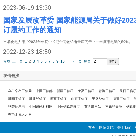
2023-06-19 13:30
国家发展改革委 国家能源局关于做好20
订履约工作的通知
市场化电力用户2023年年度中长期合同签约电量应高于上一年度用电量的80%。
2022-12-23 18:50
首页
上一页
1
2
3
4
5
6
7
8
9
10
...
下一页
尾页
友情链接
乌兰察布工信局
中国工信部
新疆工信厅
宁夏工信厅
青海工信厅
陕西工信
湖南工信厅
湖北经信厅
河南工信厅
山东工信厅
安徽经信厅
福建工信厅
钢管信息港
中国超硬材料网
中国钢铁新闻网
商务部网站
不锈钢天地
钢铁
有色金属人才网
首页
网站导航
关于我们
|
|
|