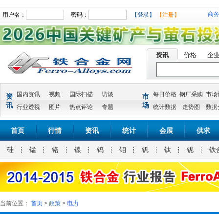
商
用户名：
密码：
【登录】
【注册】
资讯
价格
企
国内资讯
视频
国际扫描
访谈
每日价格
钢厂采购
市场
资
市
讯
场
行业透视
图片
热点评论
专题
统计数据
走势图
数据
首页
行情
资讯
统计
会展
供求
硅
锰
铬
镍
钨
钼
钒
钛
铌
铁
当前位置：
首页
>
政策
>
电力