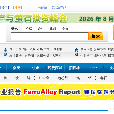
商务室
忘记密码？
【登录】
【注册】
资讯
价格
企业
供求
会展
搜 索
每日价格
钢厂采购
市场评述
厂商报价
供应信息
招标投标
现货
市
商
场
机
统计数据
走势图
数据分析
大家谈
企业推广
求购信息
招商
计
会展
供求
现货商城
招投标
企业
技
钒
钛
铌
铁合金
包芯线
镁
钙
电石