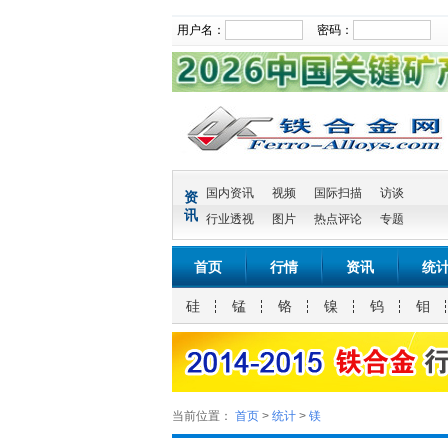
用户名：
密码：
国内资讯
视频
国际扫描
访谈
资
讯
行业透视
图片
热点评论
专题
首页
行情
资讯
统
硅
锰
铬
镍
钨
钼
当前位置：
首页
>
统计
>
镁