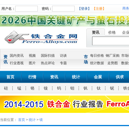
商
用户名：
密码：
【登录】
【注册】
资讯
价格
企
国内资讯
视频
国际扫描
访谈
每日价格
钢厂采购
市场
资
市
讯
场
行业透视
图片
热点评论
专题
统计数据
走势图
数据
首页
行情
资讯
统计
会展
供求
硅
锰
铬
镍
钨
钼
钒
钛
铌
铁
当前位置：
首页
>
统计
>
镁