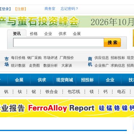
商务室
忘记密码？
【登录】
【注册】
资讯
价格
企业
供求
会展
搜 索
每日价格
钢厂采购
市场评述
厂商报价
供应信息
招标投标
现货
市
商
场
机
统计数据
走势图
数据分析
大家谈
企业推广
求购信息
招商
计
会展
供求
现货商城
招投标
企业
技
钒
钛
铌
铁合金
包芯线
镁
钙
电石