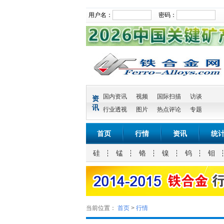
用户名：
密码：
国内资讯
视频
国际扫描
访谈
资
讯
行业透视
图片
热点评论
专题
首页
行情
资讯
统
硅
锰
铬
镍
钨
钼
当前位置：
首页
>
行情