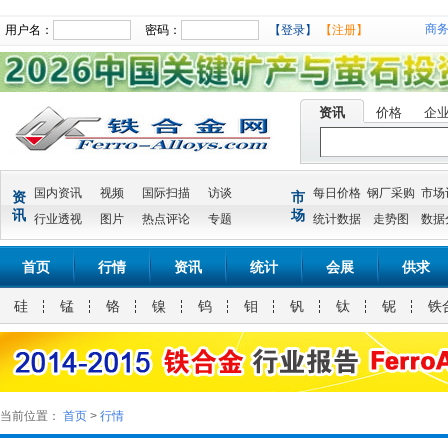
商
用户名：
密码：
【登录】
【注册】
资讯
价格
企
国内资讯
视频
国际扫描
访谈
每日价格
钢厂采购
市场
资
市
讯
场
行业透视
图片
热点评论
专题
统计数据
走势图
数据
首页
行情
资讯
统计
会展
供求
硅
锰
铬
镍
钨
钼
钒
钛
铌
铁
当前位置：
首页
>
行情