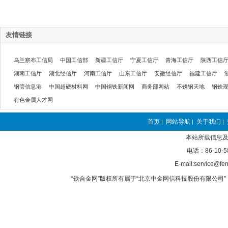
友情链接
乌兰察布工信局
中国工信部
新疆工信厅
宁夏工信厅
青海工信厅
陕西工信
湖南工信厅
湖北经信厅
河南工信厅
山东工信厅
安徽经信厅
福建工信厅
钢管信息港
中国超硬材料网
中国钢铁新闻网
商务部网站
不锈钢天地
钢铁
有色金属人才网
首页
网站导航
关于我们
|
|
|
本站所载信息及
电话：86-10-5
E-mail:service@fer
“铁合金网”版权所有属于“北京中金网信科技股份有限公司” 