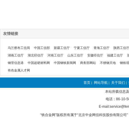
友情链接
乌兰察布工信局
中国工信部
新疆工信厅
宁夏工信厅
青海工信厅
陕西工信
湖南工信厅
湖北经信厅
河南工信厅
山东工信厅
安徽经信厅
福建工信厅
钢管信息港
中国超硬材料网
中国钢铁新闻网
商务部网站
不锈钢天地
钢铁
有色金属人才网
首页
网站导航
关于我们
|
|
|
本站所载信息及
电话：86-10-5
E-mail:service@fer
“铁合金网”版权所有属于“北京中金网信科技股份有限公司” 