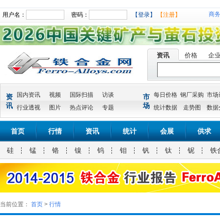
商
用户名：
密码：
【登录】
【注册】
资讯
价格
企
国内资讯
视频
国际扫描
访谈
每日价格
钢厂采购
市场
资
市
讯
场
行业透视
图片
热点评论
专题
统计数据
走势图
数据
首页
行情
资讯
统计
会展
供求
硅
锰
铬
镍
钨
钼
钒
钛
铌
铁
当前位置：
首页
>
行情