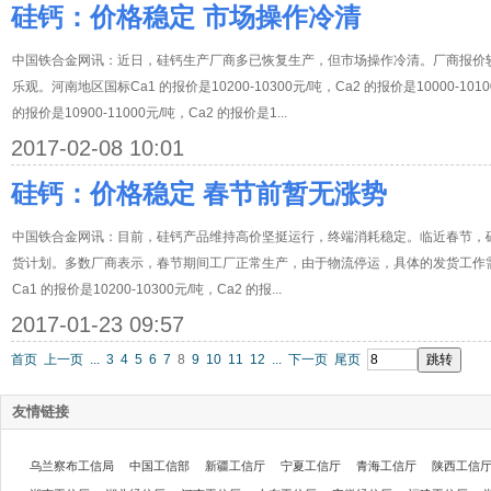
硅钙：价格稳定 市场操作冷清
中国铁合金网讯：近日，硅钙生产厂商多已恢复生产，但市场操作冷清。厂商报价
乐观。河南地区国标Ca1 的报价是10200-10300元/吨，Ca2 的报价是10000-1
的报价是10900-11000元/吨，Ca2 的报价是1...
2017-02-08 10:01
硅钙：价格稳定 春节前暂无涨势
中国铁合金网讯：目前，硅钙产品维持高价坚挺运行，终端消耗稳定。临近春节，
货计划。多数厂商表示，春节期间工厂正常生产，由于物流停运，具体的发货工作
Ca1 的报价是10200-10300元/吨，Ca2 的报...
2017-01-23 09:57
首页
上一页
...
3
4
5
6
7
8
9
10
11
12
...
下一页
尾页
友情链接
乌兰察布工信局
中国工信部
新疆工信厅
宁夏工信厅
青海工信厅
陕西工信