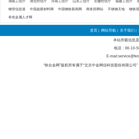
湖南工信厅
湖北经信厅
河南工信厅
山东工信厅
安徽经信厅
福建工信厅
钢管信息港
中国超硬材料网
中国钢铁新闻网
商务部网站
不锈钢天地
钢铁
有色金属人才网
首页
网站导航
关于我们
|
|
|
本站所载信息及
电话：86-10-5
E-mail:service@fer
“铁合金网”版权所有属于“北京中金网信科技股份有限公司” 