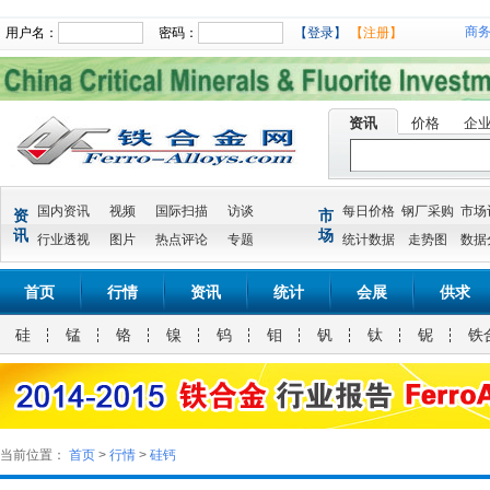
商
用户名：
密码：
【登录】
【注册】
资讯
价格
企
国内资讯
视频
国际扫描
访谈
每日价格
钢厂采购
市场
资
市
讯
场
行业透视
图片
热点评论
专题
统计数据
走势图
数据
首页
行情
资讯
统计
会展
供求
硅
锰
铬
镍
钨
钼
钒
钛
铌
铁
当前位置：
首页
>
行情
>
硅钙