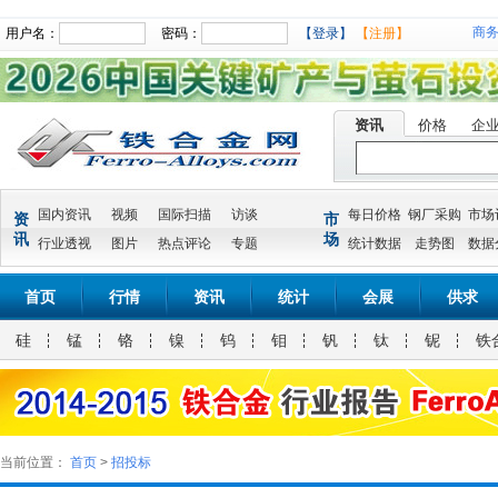
商
用户名：
密码：
【登录】
【注册】
资讯
价格
企
国内资讯
视频
国际扫描
访谈
每日价格
钢厂采购
市场
资
市
讯
场
行业透视
图片
热点评论
专题
统计数据
走势图
数据
首页
行情
资讯
统计
会展
供求
硅
锰
铬
镍
钨
钼
钒
钛
铌
铁
当前位置：
首页
>
招投标