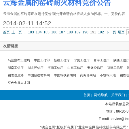
云海金属的窑砖耐火材料竞价公告
云海金属的窑砖等正在进行竞价,现公开邀请合格投标人参加投标。一、竞价内容
2014-02-11 14:52
首页
上一页
...
183
184
185
186
187
188
189
190
191
192
下一页
尾页
友情链接
乌兰察布工信局
中国工信部
新疆工信厅
宁夏工信厅
青海工信厅
陕西工信
湖南工信厅
湖北经信厅
河南工信厅
山东工信厅
安徽经信厅
福建工信厅
钢管信息港
中国超硬材料网
中国钢铁新闻网
商务部网站
不锈钢天地
钢铁
有色金属人才网
首页
网站导航
关于我们
|
|
|
本站所载信息及
电话：86-10-5
E-mail:service@fer
“铁合金网”版权所有属于“北京中金网信科技股份有限公司” 