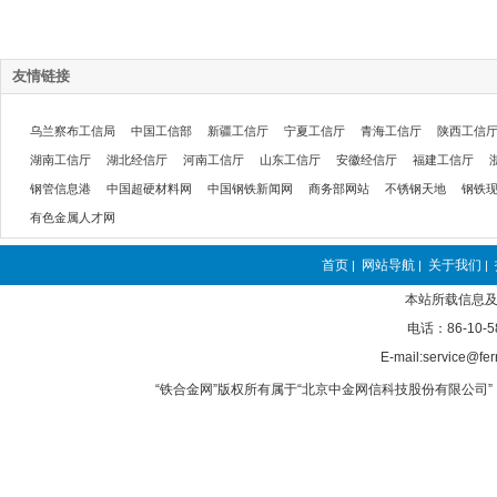
友情链接
乌兰察布工信局
中国工信部
新疆工信厅
宁夏工信厅
青海工信厅
陕西工信
湖南工信厅
湖北经信厅
河南工信厅
山东工信厅
安徽经信厅
福建工信厅
钢管信息港
中国超硬材料网
中国钢铁新闻网
商务部网站
不锈钢天地
钢铁
有色金属人才网
首页
网站导航
关于我们
|
|
|
本站所载信息及
电话：86-10-5
E-mail:service@fer
“铁合金网”版权所有属于“北京中金网信科技股份有限公司” 