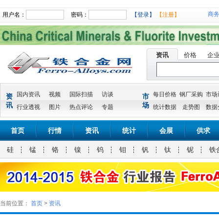
商
用户名：
密码：
【登录】
【注册】
资讯
价格
企
国内资讯
视频
国际扫描
访谈
每日价格
钢厂采购
市场
资
市
讯
场
行业透视
图片
热点评论
专题
统计数据
走势图
数据
首页
行情
资讯
统计
会展
供求
硅
锰
铬
镍
钨
钼
钒
钛
铌
铁
当前位置：
首页
>
资讯