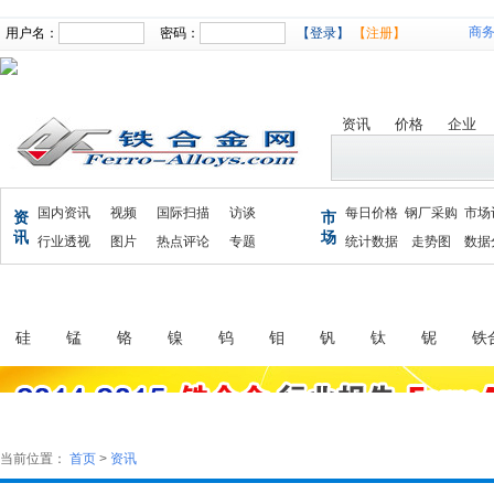
商
用户名：
密码：
【登录】
【注册】
资讯
价格
企业
国内资讯
视频
国际扫描
访谈
每日价格
钢厂采购
市场
资
市
讯
场
行业透视
图片
热点评论
专题
统计数据
走势图
数据
首页
行情
资讯
统计
会展
供求
硅
锰
铬
镍
钨
钼
钒
钛
铌
铁
当前位置：
首页
>
资讯