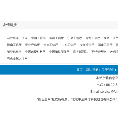
友情链接
乌兰察布工信局
中国工信部
新疆工信厅
宁夏工信厅
青海工信厅
陕西工信
湖南工信厅
湖北经信厅
河南工信厅
山东工信厅
安徽经信厅
福建工信厅
钢管信息港
中国超硬材料网
中国钢铁新闻网
商务部网站
不锈钢天地
钢铁
有色金属人才网
首页
网站导航
关于我们
|
|
|
本站所载信息及
电话：86-10-5
E-mail:service@fer
“铁合金网”版权所有属于“北京中金网信科技股份有限公司” 