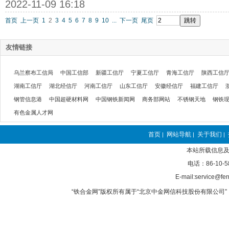
2022-11-09 16:18
首页
上一页
1
2
3
4
5
6
7
8
9
10
...
下一页
尾页
友情链接
乌兰察布工信局
中国工信部
新疆工信厅
宁夏工信厅
青海工信厅
陕西工信
湖南工信厅
湖北经信厅
河南工信厅
山东工信厅
安徽经信厅
福建工信厅
钢管信息港
中国超硬材料网
中国钢铁新闻网
商务部网站
不锈钢天地
钢铁
有色金属人才网
首页
网站导航
关于我们
|
|
|
本站所载信息及
电话：86-10-5
E-mail:service@fer
“铁合金网”版权所有属于“北京中金网信科技股份有限公司” 