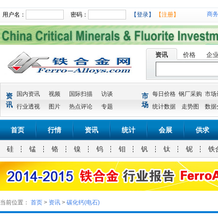
商
用户名：
密码：
【登录】
【注册】
资讯
价格
企
国内资讯
视频
国际扫描
访谈
每日价格
钢厂采购
市场
资
市
讯
场
行业透视
图片
热点评论
专题
统计数据
走势图
数据
首页
行情
资讯
统计
会展
供求
硅
锰
铬
镍
钨
钼
钒
钛
铌
铁
当前位置：
首页
>
资讯
>
碳化钙(电石)