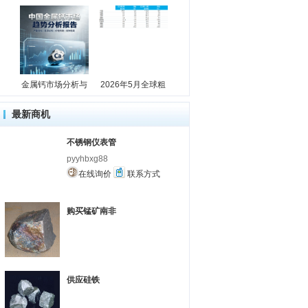
金属钙市场分析与
2026年5月全球粗
最新商机
不锈钢仪表管
pyyhbxg88
在线询价
联系方式
购买锰矿南非
供应硅铁