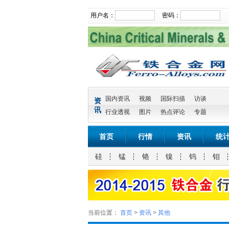
用户名：
密码：
国内资讯
视频
国际扫描
访谈
资
讯
行业透视
图片
热点评论
专题
首页
行情
资讯
统
硅
锰
铬
镍
钨
钼
当前位置：
首页
>
资讯
>
其他