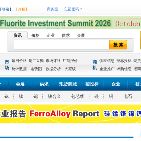
商务室
忘记密码？
【登录】
【注册】
资讯
价格
企业
供求
会展
搜 索
每日价格
钢厂采购
市场评述
厂商报价
供应信息
招标投标
现货
市
商
场
机
统计数据
走势图
数据分析
大家谈
企业推广
求购信息
招商
计
会展
供求
现货商城
招投标
企业
技
钒
钛
铌
铁合金
包芯线
镁
钙
电石