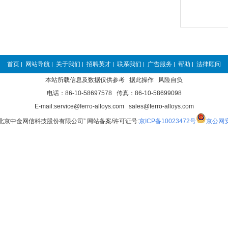
首页
网站导航
关于我们
招聘英才
联系我们
广告服务
帮助
法律顾问
|
|
|
|
|
|
|
本站所载信息及数据仅供参考 据此操作 风险自负
电话：86-10-58697578 传真：86-10-58699098
E-mail:service@ferro-alloys.com sales@ferro-alloys.com
“北京中金网信科技股份有限公司” 网站备案/许可证号:
京ICP备10023472号
京公网安备