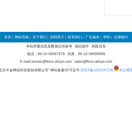
首页
网站导航
关于我们
招聘英才
联系我们
广告服务
帮助
法律顾问
|
|
|
|
|
|
|
本站所载信息及数据仅供参考 据此操作 风险自负
电话：86-10-58697578 传真：86-10-58699098
E-mail:service@ferro-alloys.com sales@ferro-alloys.com
“北京中金网信科技股份有限公司” 网站备案/许可证号:
京ICP备10023472号
京公网安备