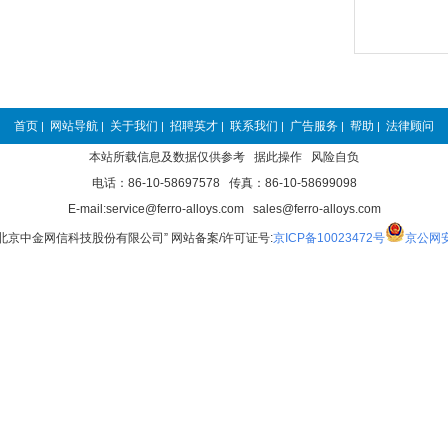
首页
网站导航
关于我们
招聘英才
联系我们
广告服务
帮助
法律顾问
|
|
|
|
|
|
|
本站所载信息及数据仅供参考 据此操作 风险自负
电话：86-10-58697578 传真：86-10-58699098
E-mail:service@ferro-alloys.com sales@ferro-alloys.com
“北京中金网信科技股份有限公司” 网站备案/许可证号:
京ICP备10023472号
京公网安备