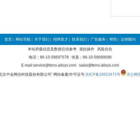
首页
网站导航
关于我们
招聘英才
联系我们
广告服务
帮助
法律顾问
|
|
|
|
|
|
|
本站所载信息及数据仅供参考 据此操作 风险自负
电话：86-10-58697578 传真：86-10-58699098
E-mail:service@ferro-alloys.com sales@ferro-alloys.com
“北京中金网信科技股份有限公司” 网站备案/许可证号:
京ICP备10023472号
京公网安备