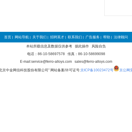
首页
网站导航
关于我们
招聘英才
联系我们
广告服务
帮助
法律顾问
|
|
|
|
|
|
|
本站所载信息及数据仅供参考 据此操作 风险自负
电话：86-10-58697578 传真：86-10-58699098
E-mail:service@ferro-alloys.com sales@ferro-alloys.com
“北京中金网信科技股份有限公司” 网站备案/许可证号:
京ICP备10023472号
京公网安备