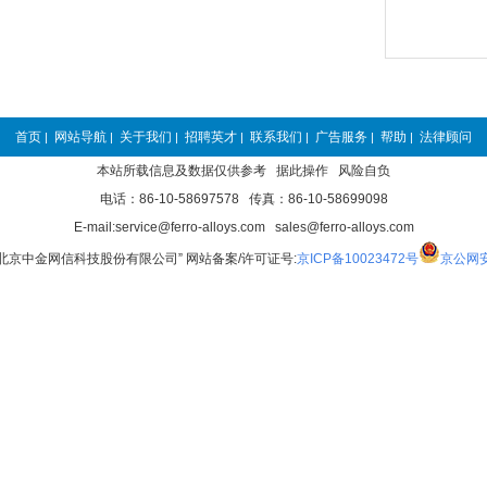
首页
网站导航
关于我们
招聘英才
联系我们
广告服务
帮助
法律顾问
|
|
|
|
|
|
|
本站所载信息及数据仅供参考 据此操作 风险自负
电话：86-10-58697578 传真：86-10-58699098
E-mail:service@ferro-alloys.com sales@ferro-alloys.com
“北京中金网信科技股份有限公司” 网站备案/许可证号:
京ICP备10023472号
京公网安备